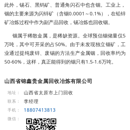
此外，锡石、黑钨矿、普通角闪石中也含铟。工业上，
铟的主要来源为闪锌矿（含铟0.0001～0.1%），在铅锌
矿冶炼过程中作为副产品回收，锡冶炼也回收铟。
铟属于稀散金属，是稀缺资源。全球预估铟储量仅5
万吨，其中可开采的占50%。由于未发现独立铟矿，工
业通过提纯废锌、废锡的方法生产金属铟，回收率约为
50-60%，这样，真正能得到的铟只有1.5-1.6万吨。
山西省锦鑫贵金属回收冶炼有限公司
山西省太原市上门回收
地址：
李经理
联系：
18807413813
手机：
微信：