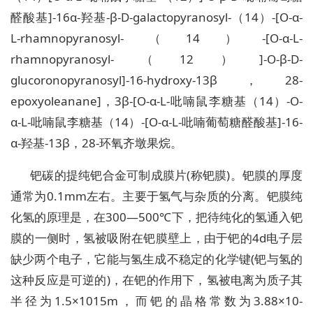
醛酸基]-16α-羟基-β-D-galactopyranosyl-（14）-[O-α-
L-rhamnopyranosyl-（14）-[O-α-L-
rhamnopyranosyl-（12）]-O-β-D-
glucoronopyranosyl]-16-hydroxy-13β，28-
epoxyoleanane]，3β-[O-α-L-吡喃鼠李糖基（14）-O-
α-L-吡喃鼠李糖基（14）-[O-α-L-吡喃葡萄糖醛酸基]-16-
α-羟基-13β，28-环氧齐墩果烷。
钯碳的提纯钯合金可制成膜片(称钯膜)。钯膜的厚度
通常为0.1mm左右。主要于氢气与杂质的分离。钯膜纯
化氢的原理是，在300—500℃下，把待纯化的氢通入钯
膜的一侧时，氢被吸附在钯膜壁上，由于钯的4d电子层
缺少两个电子，它能与氢生成不稳定的化学键(钯与氢的
这种反应是可逆的)，在钯的作用下，氢被电离为质子其
半径为1.5×1015m，而钯的晶格常数为3.88×10-