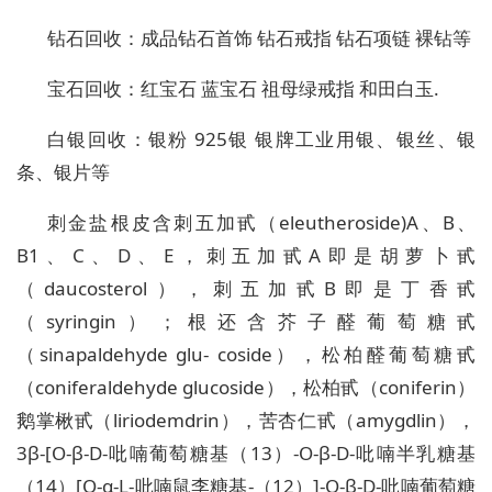
钻石回收：成品钻石首饰 钻石戒指 钻石项链 裸钻等
宝石回收：红宝石 蓝宝石 祖母绿戒指 和田白玉.
白银回收：银粉 925银 银牌工业用银、银丝、银
条、银片等
刺金盐根皮含刺五加甙（eleutheroside)A、B、
B1、C、D、E，刺五加甙A即是胡萝卜甙
（daucosterol），刺五加甙B即是丁香甙
（syringin）；根还含芥子醛葡萄糖甙
（sinapaldehyde glu- coside），松柏醛葡萄糖甙
（coniferaldehyde glucoside），松柏甙（coniferin）
鹅掌楸甙（liriodemdrin），苦杏仁甙（amygdlin），
3β-[O-β-D-吡喃葡萄糖基（13）-O-β-D-吡喃半乳糖基
（14）[O-α-L-吡喃鼠李糖基-（12）]-O-β-D-吡喃葡萄糖