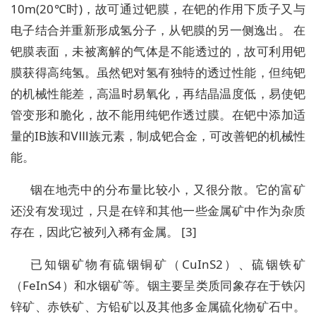
10m(20℃时)，故可通过钯膜，在钯的作用下质子又与
电子结合并重新形成氢分子，从钯膜的另一侧逸出。 在
钯膜表面，未被离解的气体是不能透过的，故可利用钯
膜获得高纯氢。虽然钯对氢有独特的透过性能，但纯钯
的机械性能差，高温时易氧化，再结晶温度低，易使钯
管变形和脆化，故不能用纯钯作透过膜。在钯中添加适
量的IB族和Ⅷ族元素，制成钯合金，可改善钯的机械性
能。
铟在地壳中的分布量比较小，又很分散。它的富矿
还没有发现过，只是在锌和其他一些金属矿中作为杂质
存在，因此它被列入稀有金属。 [3]
已知铟矿物有硫铟铜矿（CuInS2）、硫铟铁矿
（FeInS4）和水铟矿等。铟主要呈类质同象存在于铁闪
锌矿、赤铁矿、方铅矿以及其他多金属硫化物矿石中。