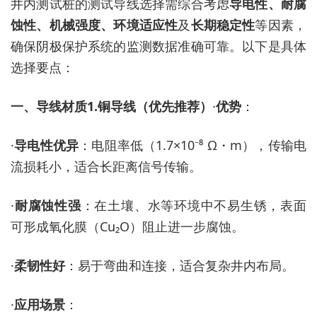
井内测试桩的测试导线选择需综合考虑
导电性、耐腐
蚀性、机械强度、环境适应性
及
长期稳定性
等因素，
确保阴极保护系统的监测数据准确可靠。以下是具体
选择要点：
一、导线材质
1.
铜导线（优先推荐）
·
优势
：
·
导电性优异
：电阻率低（
1.7×10⁻⁸ Ω・m），传输电
流损耗小，适合长距离信号传输。
·
耐腐蚀性强
：在土壤、水等环境中不易生锈，表面
可形成氧化膜（
Cu₂O）阻止进一步腐蚀。
·
柔韧性好
：易于弯曲和连接，适合复杂井内布局。
·
应用场景
：