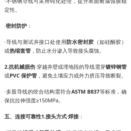
·
不锈钢导线可采用钝化处理，提升表面耐腐蚀膜稳
定性。
·
密封防护
：
·
导线与测试井接口处使用
防水密封胶
（如硅酮胶）
或
热缩套管
，防止水分渗入导致接头腐蚀。
2.
抗机械损伤
·
穿越井壁或埋地段的导线需穿
镀锌钢管
或
PVC 保护管
，避免土壤应力或外力挤压导致断裂。
·
多股导线的绞合结构需符合
ASTM B837
等标准，确
保抗拉伸强度
≥150MPa。
五、连接可靠性
1.
接头方式
·
焊接
：