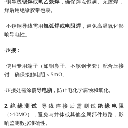
·
铜导线
锡焊
或
氧乙炔焊
，确保焊点饱满、无虚焊，
焊后用绝缘胶带包裹。
·
不锈钢导线需用
氩弧焊
或
电阻焊
，避免高温氧化影
响导电性。
·
压接
：
·
使用专用端子（如铜鼻子、不锈钢卡套）配合压接
钳，确保接触电阻＜
5mΩ。
·
压接处需涂覆
导电脂
，防止电化学腐蚀和氧化。
2.
绝缘测试
·
导线连接后需测试
绝缘电阻
（
≥10MΩ），避免与井体或其他金属部件短路，影
响监测数据准确性。