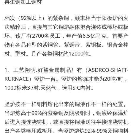
再生铜加工铜材
档次（92%以上）的紫杂铜，颠末相当于阳极炉的火
法精粹后，直接与其它铜熔融体混合浇铸成棒坯或板
坯。该厂有2700名员工，年产值6.5亿马克。首要产
物有各品种型的紫铜管、紫铜带、紫铜板、铜合金棒
材、型材。月产各类铜材约12000吨。
1、工艺阐明.好望金属制品厂有（ASDRCO-SHAFT-
RURNACE）竖炉一台。竖炉的熔炼才能为20吨/时，
1000标米3 /时.天然气，选用SiC内衬。
竖炉按不一样铜料熔化出来的铜液作不一样的处置。
当熔炼高于99%的紫杂铜及阴极铜时，铜液经保温炉
后进入接连浇铸机，或直接将铜液送往半接连浇铸机
出产各类棒坯或板坯。当竖炉熔炼92%-99%废铜物料