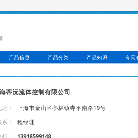
管
产品信息
产品分类
产品知识
有问
海蒂沅流体控制有限公司
地址：
上海市金山区亭林镇寺平南路19号
联系：
程经理
手机：
1 391 859 91 48