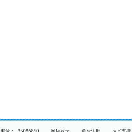
铺编号：
35086850
网店登录
免费注册
技术支持