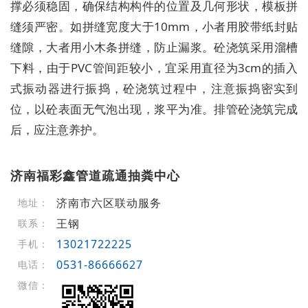
撑必须稳固，确保结构构件的位置及几何形状，模板拼
缝须严密。如拼缝宽度大于10mm，小者用胶带纸封贴
缝隙，大者用小木条拼缝，防止漏浆。砼浇筑采用溜槽
下料，由于PVC管间距较小，宜采用直径为3cm的插入
式振动器进行振捣，砼浇筑过程中，注意振捣密实到
位，以砼表面无气泡出现，浆平为准。排管砼浇筑完成
后，应注意养护。
济南福彩鑫管道疏通抽粪中心
济南市六区联动服务
地址：
王钢
联系：
13021722225
手机：
0531-86666627
电话：
微信：