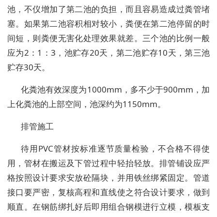
池，不仪增加了第二池的负担，而且容易造成过粪管堵
塞。如果第二池容积相对较小，粪便在第二池停留的时
间短，则粪便无害化处理效果就差。三个池的比例一般
应为2：1：3，池贮存20天，第二池贮存10天，第三池
贮存30天。
化粪池有效深度为1000mm，多不少于900mm，加
上化粪池的上部空间，池深约为1150mm。
排管施工
待用PVC管材按标准逐节质量检验，不合格不得使
用，管材在搬运及下管过程中轻抬轻放。排管铺设应严
格按照设计要求安放砼隔块，并用铁丝绑紧固定。管道
接口要严密，复核高程和直线使之符合设计要求，做到
顺直。在钢筋绑扎好后即用组合钢模进行立模，模板支