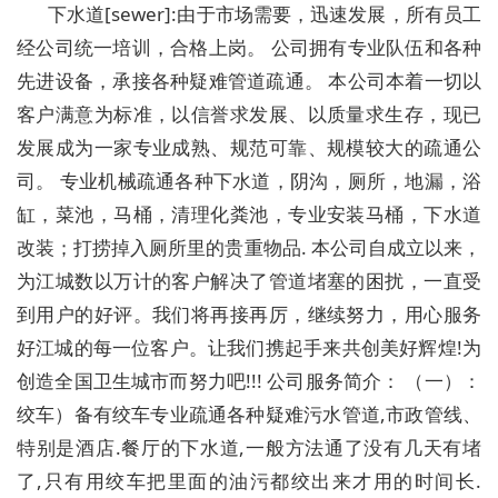
下水道[sewer]:由于市场需要，迅速发展，所有员工
经公司统一培训，合格上岗。 公司拥有专业队伍和各种
先进设备，承接各种疑难管道疏通。 本公司本着一切以
客户满意为标准，以信誉求发展、以质量求生存，现已
发展成为一家专业成熟、规范可靠、规模较大的疏通公
司。 专业机械疏通各种下水道，阴沟，厕所，地漏，浴
缸，菜池，马桶，清理化粪池，专业安装马桶，下水道
改装；打捞掉入厕所里的贵重物品. 本公司自成立以来，
为江城数以万计的客户解决了管道堵塞的困扰，一直受
到用户的好评。我们将再接再厉，继续努力，用心服务
好江城的每一位客户。让我们携起手来共创美好辉煌!为
创造全国卫生城市而努力吧!!! 公司服务简介： （一）：
绞车）备有绞车专业疏通各种疑难污水管道,市政管线、
特别是酒店.餐厅的下水道,一般方法通了没有几天有堵
了,只有用绞车把里面的油污都绞出来才用的时间长.