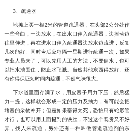
3、疏通器
地摊上买一根2米的管道疏通器，在头部2公分处作
一些弯曲，一边放水，在出水口伸入疏通器，边摇动边
往里伸进，再在进水口伸入疏通器边放水边疏进，反复
几次能好。同时今后应每隔一星期进行疏通一次，如果
专业人员来了，可以先用人工的方法，不要倒水，也可
以把水池围住，防止水飞溅。当然其他东西得放好。还
有你得保证短时间内疏通，不然气味很大。
下水道里面存满了水，用皮塞子用力下压，然后猛
力一提，这样就会形成一定的压力及抽力，有可能会把
堵塞的杂物冲开；但是如果塞得太死，恐怕只有蛇形管
才行，也可以用上面提到的铁丝，不过这个既贵又不好
弄，找人来疏通，另外还有一种叫做管道疏通剂的东