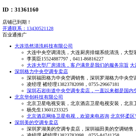
ID：31361160
店铺已到期！
开通联系：
13430521128
百业通推广
大连浩然清洗科技有限公司
大连中央空调清洗，大连厨房排烟系统清洗，大型
李英臣
15524887797，0411-86816227
大连大型厂房清洗，客户满意是我们的服务宗旨
大
深圳格力中央空调专卖店
深圳福田格力中央空调销售，深圳罗湖格力中央空
凌经理 褚经理
13823782098，0755-29667181
深圳石岩街道中央空调专卖店，一直以来都是国内
北京华创科技有限公司
北京卫星电视安装，北京酒店卫星电视安装，北京
杨先生
13601233325
北京酒店网络卫星电视，欢迎来电咨询
北京怀柔区
深圳美的空调专卖店
深圳罗湖美的空调专卖店，深圳福田美的空调销售
凌经理 褚经理
13823782098，0755-84741258