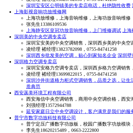
深圳宝安区公明镇美的专卖店电话，杜绝隐性收费
上海影视音响功放维修网
上海功放维修，上海音响维修，上海功放音响维修
张先生
13386109536
上海静安区皇冠功放音响维修，上门维修调试
上海
深圳美的中央空调专卖店
深圳宝安美的中央空调销售，深圳西乡美的中央空
凌经理 褚经理
13823782098，0755-84741258
深圳西乡批发美的空调，贴心到家知名企业
深圳壁
深圳格力空调专卖店
深圳宝安格力空调专卖店，深圳西乡格力空调销售
凌经理 褚经理
13699822015，0755-84741258
深圳沙井街道格力柜式空调销售，品质之选，让生
质典范
西安菡美环境工程有限公司
西安海信中央空调销售，商用中央空调价格，西安
刘强经理
13572944788
延安家庭日立中央空调设计，客户满意是我们的服
普宁市数字功放科技有限公司
普宁定压广播数字功放板，校园广播数字功放模块
李先生
18620215489，0663-2222800