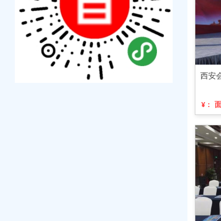
西安
¥：