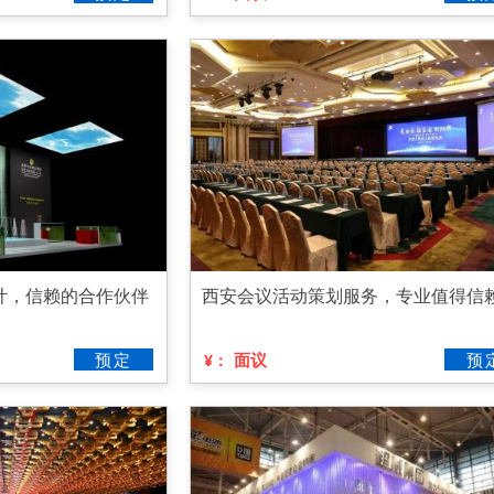
计，信赖的合作伙伴
西安会议活动策划服务，专业值得信
预定
面议
预
¥：