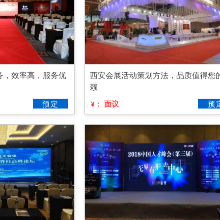
务，效率高，服务优
西安会展活动策划方法，品质值得您
赖
预定
面议
预
¥：