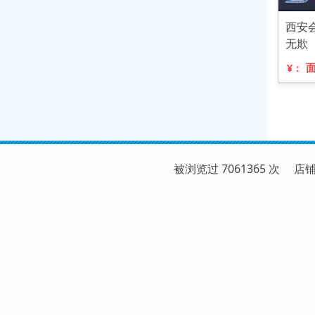
西安
无欺
¥：
被浏览过 7061365 次 店