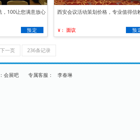
，100让您满意放心
西安会议活动策划价格，专业值得信
预定
面议
预
¥：
下一页
236条记录
：会展吧
专
属
客
服
：
李春琳