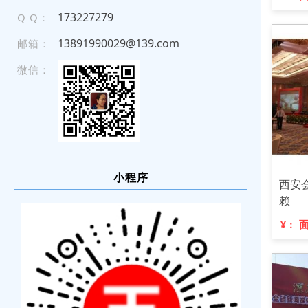
173227279
Q Q：
13891990029@139.com
邮箱：
微信：
小程序
西安
赖
¥：