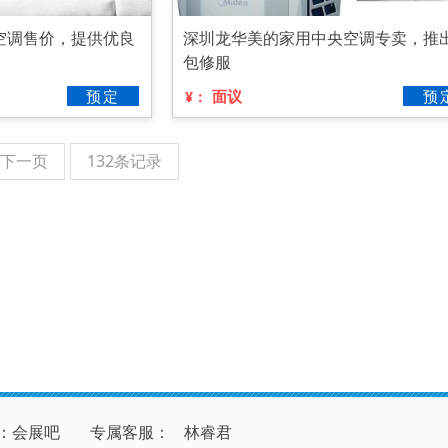
空调售价，提供优良
深圳龙华美的家用中央空调专卖，推
包修服
预定
面议
预
¥：
下一页
132条记录
：会展吧
专
属
客
服
：
林睿君