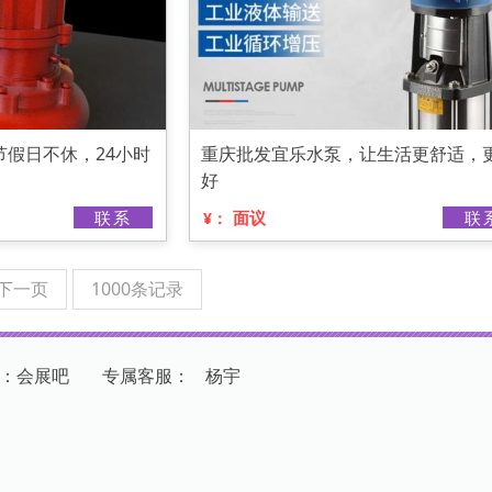
假日不休，24小时
重庆批发宜乐水泵，让生活更舒适，
好
联系
面议
联
¥：
下一页
1000条记录
：会展吧
专
属
客
服
：
杨宇