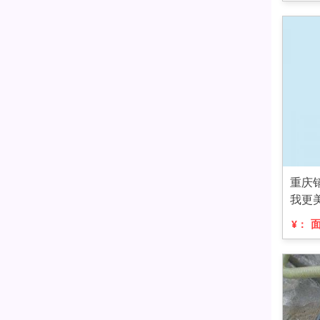
重庆
我更
¥：