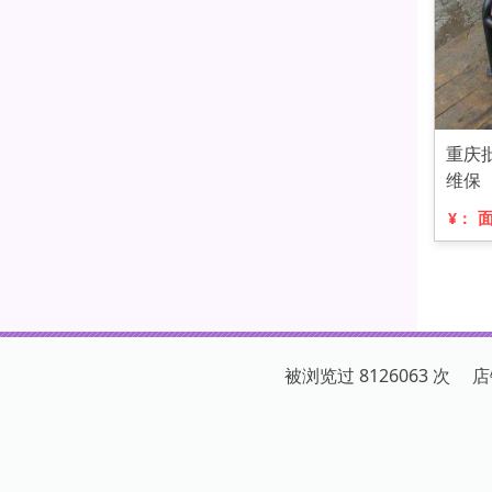
重庆
维保
¥：
被浏览过 8126063 次 