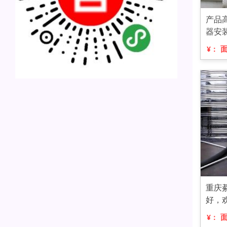
产品
器安
¥：
重庆
好，
¥：