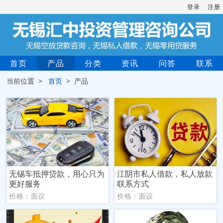
登录
注册
首页
产品
分类
资讯
问答
联系
当前位置 >
首页
> 产品
无锡车抵押贷款，用心只为
‌江阴市‌私人借款，私人放款
更好服务
联系方式
价格：面议
价格：面议