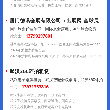
长春演出桌椅租赁电话，免费送货、摆放一条龙服务！
厦门德讯会展有限公司（出展网-全球展会预
国际展会代理预订，国际展会搭建，国际展会物流
13799297801
徐女士
进军南美农业科技市场：2027年巴西国际农业展览会Agrishow参展推荐
2024年波兰家纺展览会
2026年沙特利雅得移动电子支付、零售支付展览会 Seamless Saudi Arabia —— 直通中东数字商务与金融科技变革的战略核心
武汉360环拍租赁
武汉电子桌牌租赁，武汉智能会议桌牌，武汉360环拍
13971353816
王亮
武汉小蜜蜂租赁，质量好，欢迎咨询
武汉手机信号屏蔽仪，商家诚信，顾客放心
武汉安检机出租，欢迎新老客户来电咨询